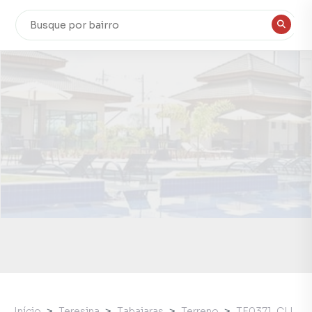
Início
Teresina
Tabajaras
Terreno
TE0371_CLI