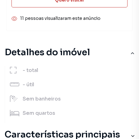
11 pessoas visualizaram este anúncio
Detalhes do imóvel
-
total
-
útil
Sem
banheiros
Sem
quartos
Características principais