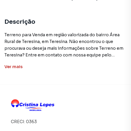
Descrição
Terreno para Venda em região valorizada do bairro Área
Rural de Teresina, em Teresina. Não encontrou o que
procurava ou deseja mais informações sobre Terreno em
Teresina? Entre em contato com nossa equipe pelo
telefone (86) 98848-5070.
Ver
mais
A Cristina Lopes Imobiliária tem mais opções de
apartamentos, casas residenciais e comerciais, sobrados,
terrenos, lojas e barracões para venda ou locação, além de
empreendimentos em construção ou lançamentos na
planta em Área Rural de Teresina e em outras regiões de
Teresina. Aqui você encontra milhares de ofertas para
encontrar o imóvel que mais combina com seu estilo de
CRECI:
0363
vida.