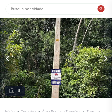
3
Início
Teresina
Área Rural de Teresina
Terreno