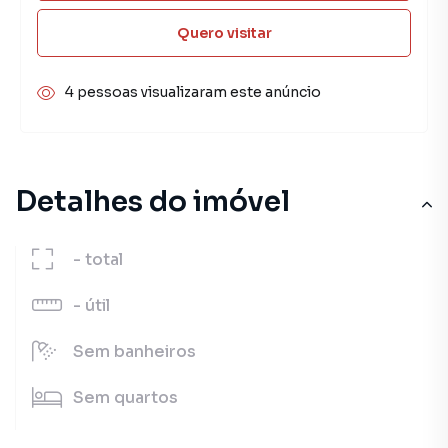
Quero visitar
4 pessoas visualizaram este anúncio
Detalhes do imóvel
-
total
-
útil
Sem
banheiros
Sem
quartos