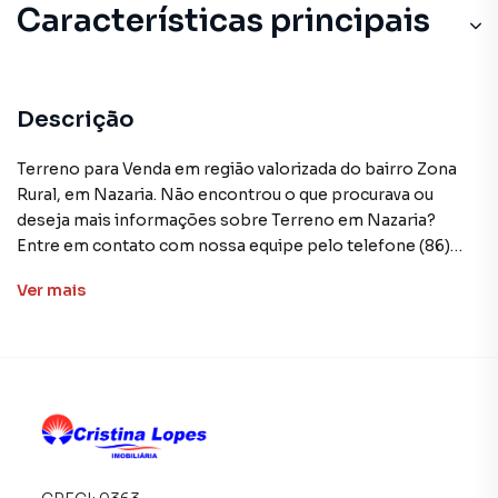
Características principais
Descrição
Terreno para Venda em região valorizada do bairro Zona
Rural, em Nazaria. Não encontrou o que procurava ou
deseja mais informações sobre Terreno em Nazaria?
Entre em contato com nossa equipe pelo telefone (86)
98848-5070.
Ver
mais
A Cristina Lopes Imobiliária tem mais opções de
apartamentos, casas residenciais e comerciais, sobrados,
terrenos, lojas e barracões para venda ou locação, além de
empreendimentos em construção ou lançamentos na
planta em Zona Rural e em outras regiões de Nazaria. Aqui
você encontra milhares de ofertas para encontrar o imóvel
que mais combina com seu estilo de vida.