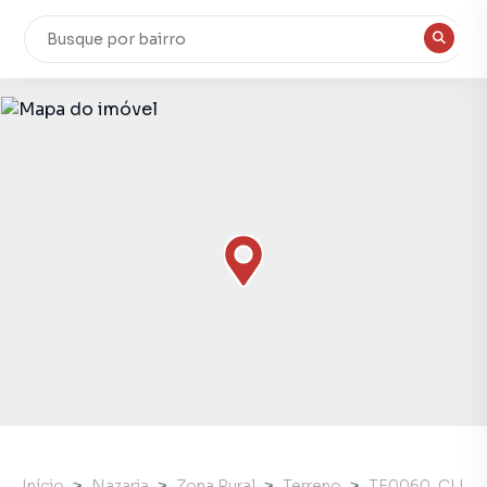
Início
Nazaria
Zona Rural
Terreno
TE0060_CLI