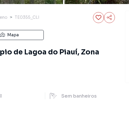
reno
TE0355_CLI
Mapa
pio de Lagoa do Piauí, Zona
il
Sem
banheiros