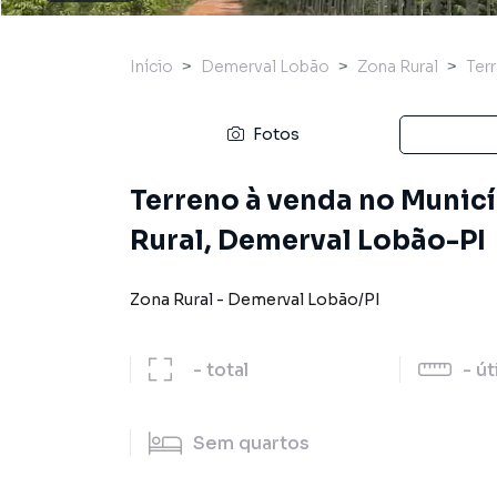
Início
Demerval Lobão
Zona Rural
Ter
Fotos
Terreno à venda no Municí
Rural, Demerval Lobão-PI
Zona Rural
-
Demerval Lobão
/
PI
-
total
-
út
Sem
quartos