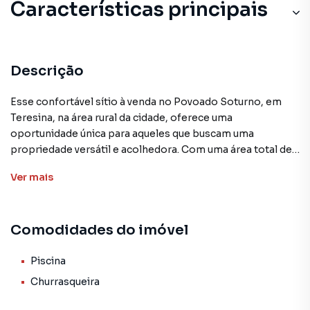
Características principais
Descrição
Esse confortável sítio à venda no Povoado Soturno, em
Teresina, na área rural da cidade, oferece uma
oportunidade única para aqueles que buscam uma
propriedade versátil e acolhedora. Com uma área total de
2.600 metros quadrados, este imóvel conta com uma casa
Ver
mais
toda mobiliada, com 2 quartos, sendo 1 suíte, equipada
com ar-condicionado, além de cozinha completa, 2
banheiros, varanda e dispensa/depósito.
Comodidades do imóvel
A propriedade ainda conta com diversas comodidades,
como poço tubular, piscina, quadra de vôlei de areia e uma
Piscina
variedade de árvores frutíferas, proporcionando um estilo
Churrasqueira
de vida tranquilo e próximo à natureza. O acesso é
facilitado por um portão automático, adicionando ainda