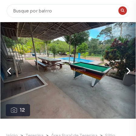
12
Início
Teresina
Área Rural de Teresina
Sítio