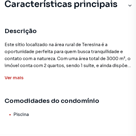
Características principais
Descrição
Este sítio localizado na área rural de Teresina é a
oportunidade perfeita para quem busca tranquilidade e
contato com a natureza. Com uma área total de 3000 m², o
imóvel conta com 2 quartos, sendo 1 suíte, e ainda dispõe
de uma piscina como comodidade. O valor de venda deste
Ver
mais
sítio é de R$ 300.000, tornando-o um excelente
investimento. Para aqueles que desejam um refúgio fora da
agitação da cidade, este sítio é a opção ideal.
Comodidades do condomínio
Venha conhecer esse oásis de paz e conforto, agende sua
visita hoje mesmo!
Piscina
Sítio para Venda em região valorizada do bairro Área Rural