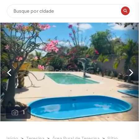
1
Início
Teresina
Área Rural de Teresina
Sítio