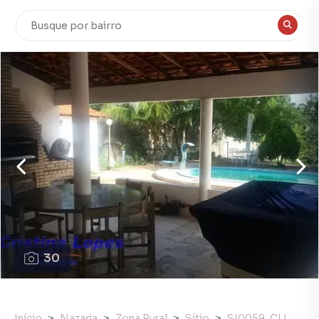
30
Início
Nazaria
Zona Rural
Sítio
SI0059_CLI