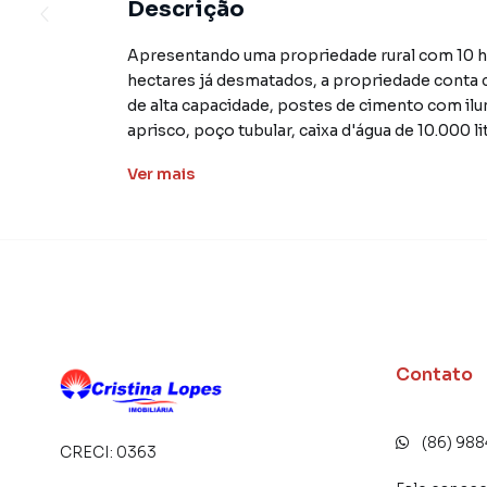
Descrição
Apresentando uma propriedade rural com 10 h
hectares já desmatados, a propriedade conta 
de alta capacidade, postes de cimento com ilum
aprisco, poço tubular, caixa d'água de 10.000 l
estacas de cimento e tela. O acesso à propried
Ver
mais
Essa ampla área rural oferece diversas possibil
pecuárias ou mesmo como investimento imobiliá
completa, a propriedade representa uma exc
empreendimento com grande potencial de valor
uma atraente opção no mercado imobiliário rur
A localização privilegiada da propriedade, ali
Contato
altamente atrativa para aqueles que desejam i
desenvolvimento. Agende uma visita e conheça 
imóvel.
(86) 98
CRECI:
0363
Não perca a chance de fazer parte deste emp