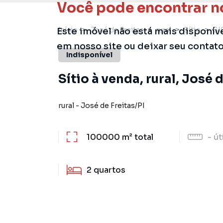
Você pode encontrar n
Início
José de Freitas
rural
Sítio
SI
Este imóvel não está mais disponív
em nosso site ou deixar seu contat
Indisponível
Sítio à venda, rural, José d
rural
-
José de Freitas
/
PI
100000 m²
total
-
út
2
quartos