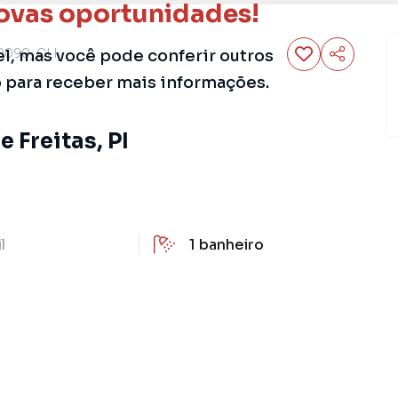
ovas oportunidades!
0090_CLI
el, mas você pode conferir outros
o para receber mais informações.
e Freitas, PI
il
1
banheiro