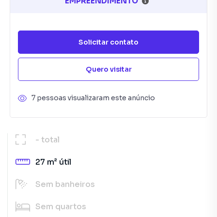
EMPREENDIMENTO
Solicitar contato
Quero visitar
7 pessoas visualizaram este anúncio
-
total
27 m²
útil
Sem
banheiros
Sem
quartos