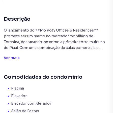
Descrição
O lançamento do **Rio Poty Offices & Residences**
promete ser um marco no mercado imobiliário de
Teresina, destacando-se como a primeira torre multiuso
do Piauí. Com uma combinação de salas comerciais e
residenciais, o empreendimento oferece praticidade,
Ver
mais
conforto e uma infraestrutura moderna.
Principais Características são salas comerciais do 1º ao 11º
Comodidades do condomínio
pavimento medindo 27m², mais 2 salas de reuniões e
auditório, uma área de Lazer Completa no 12º pavimento
com Academia, Lavanderia, Salão de Festas, Piscina com
Piscina
Deck e Bar, Marketplace, Coworking, Delivery, Lounge
Elevador
Aberto, e salas residenciais do 13º até o 25º pavimento
Elevador com Gerador
com 42m² e 54m² (todos com varanda).
Salão de Festas