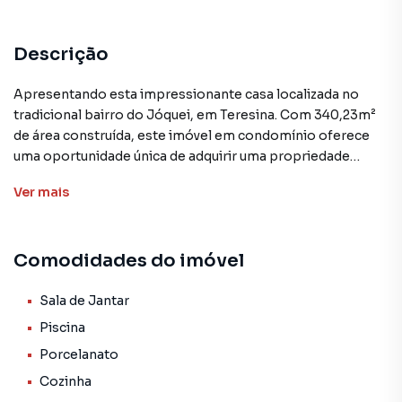
Descrição
Apresentando esta impressionante casa localizada no
tradicional bairro do Jóquei, em Teresina. Com 340,23m²
de área construída, este imóvel em condomínio oferece
uma oportunidade única de adquirir uma propriedade
ampla e repleta de comodidades.
Ver
mais
A casa conta com 4 suítes, sendo 3 no andar superior e 1
no inferior, todas com closet, proporcionando espaço e
Comodidades do imóvel
privacidade aos moradores. A área social é composta por
uma espaçosa sala de estar e jantar, além de uma cozinha
moderna e uma área gourmet com churrasqueira e piscina
Sala de Jantar
de 12m².
Piscina
Porcelanato
O imóvel possui acabamentos de alto padrão, incluindo
Cozinha
porcelanato Roca, louças e metais Deca, além de