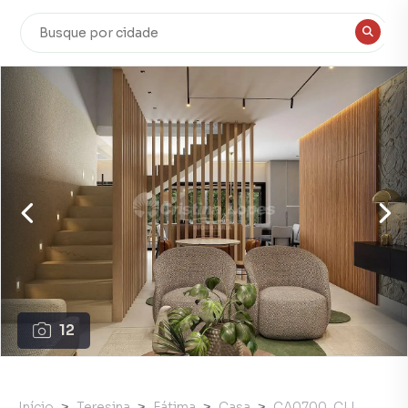
12
Início
Teresina
Fátima
Casa
CA0700_CLI