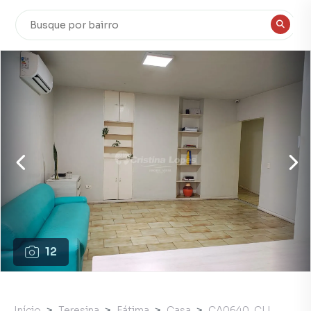
12
Início
Teresina
Fátima
Casa
CA0640_CLI