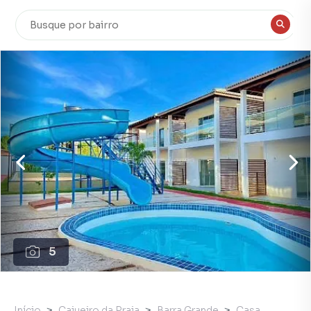
5
Início
Cajueiro da Praia
Barra Grande
Casa