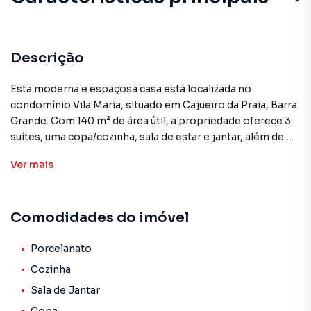
Descrição
Esta moderna e espaçosa casa está localizada no
condomínio Vila Maria, situado em Cajueiro da Praia, Barra
Grande. Com 140 m² de área útil, a propriedade oferece 3
suítes, uma copa/cozinha, sala de estar e jantar, além de
área de serviço e 2 vagas de garagem.
Ver
mais
Construída com materiais de qualidade, a casa conta com
acabamentos em porcelanato, proporcionando elegância
Comodidades do imóvel
e praticidade. O condomínio, por sua vez, possui diversas
comodidades, como salão de festas, academia, piscina
para adultos e crianças, quadra poliesportiva, portaria 24h
Porcelanato
e salão gourmet com churrasqueira.
Cozinha
Sala de Jantar
A localização privilegiada da propriedade permite fácil