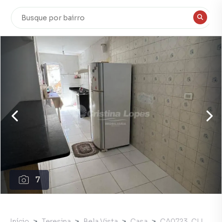
7
Início
Teresina
Bela Vista
Casa
CA0723_CLI