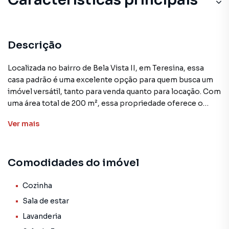
Descrição
Localizada no bairro de Bela Vista II, em Teresina, essa
casa padrão é uma excelente opção para quem busca um
imóvel versátil, tanto para venda quanto para locação. Com
uma área total de 200 m², essa propriedade oferece o
espaço necessário para uma família ou para
Ver
mais
investimentos.
A casa possui 3 quartos, sendo 1 suíte, proporcionando
Comodidades do imóvel
conforto e privacidade aos moradores. Além disso, a
unidade conta com uma cozinha, sala de jantar, sala de
estar, lavanderia e varanda, além de revestimento em
Cozinha
cerâmica, garantindo praticidade e durabilidade.
Sala de estar
Lavanderia
O imóvel está atualmente ocupado, o que representa uma