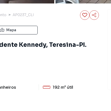
ento
AP0237_CLI
Mapa
dente Kennedy, Teresina-PI.
anheiros
192 m²
útil