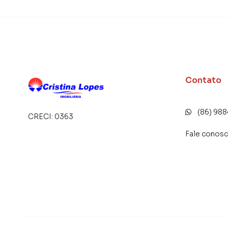
Imobiliária você consegue comprar ou alugar
com a praticidade de fazer tudo online, dire
soluções inovadoras para simplificar a relaçã
mercado imobiliário.
Anuncie seu imóvel! É fácil, rápido e gratuito! 
imóveis em diversas cidades do Brasil, incluind
Contato
Na Cristina Lopes Imobiliária você consegue v
imobiliárias tradicionais. Já vendemos e loc
(86) 98
CRECI:
0363
Zoobotânico. Isso porque temos uma equipe d
específicas para Teresina, o que aumenta mui
Fale conos
consequência uma maior chance de vender ou
um time de programadores, corretores treina
atender proprietários e inquilinos.