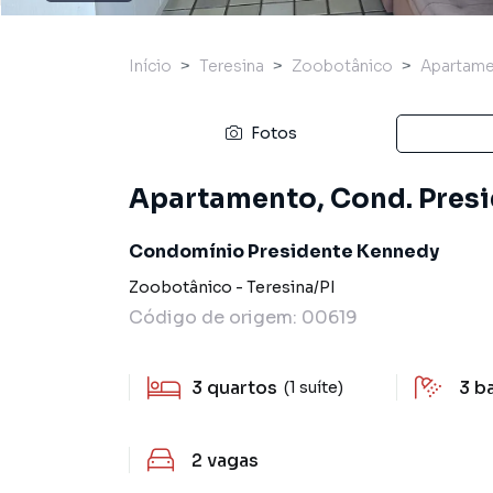
Início
Teresina
Zoobotânico
Apartam
Fotos
Apartamento, Cond. Presi
Condomínio Presidente Kennedy
Zoobotânico
-
Teresina
/
PI
Código de origem:
00619
3
quartos
3
b
(1 suíte)
2
vagas