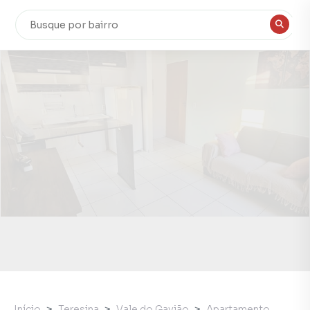
Início
Teresina
Vale do Gavião
Apartamento