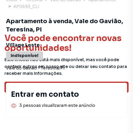
AP0693_CLI
Apartamento à venda, Vale do Gavião,
Teresina, PI
Você pode encontrar novas
Village Leste
oportunidades!
Indisponível
Este imóvel não está mais disponível, mas você pode
conferir outros em nosso site ou deixar seu contato para
Vale do Gavião
-
Teresina
/
PI
receber mais informações.
Ver sugestões
Entrar em contato
3 pessoas visualizaram este anúncio