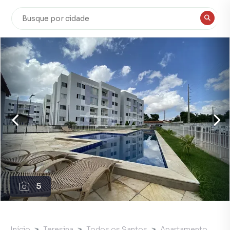
5
Início
Teresina
Todos os Santos
Apartamento