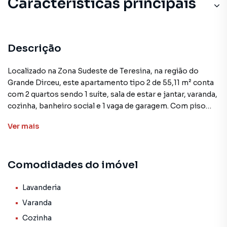
Características principais
Descrição
Localizado na Zona Sudeste de Teresina, na região do
Grande Dirceu, este apartamento tipo 2 de 55,11 m² conta
com 2 quartos sendo 1 suíte, sala de estar e jantar, varanda,
cozinha, banheiro social e 1 vaga de garagem. Com piso
100% cerâmico, janelas de alumínio e vidro, o imóvel
Ver
mais
possui água, luz e gás individualizados.
O condomínio American Club oferece diversas
Comodidades do imóvel
comodidades, como área comum com acessibilidade,
recreação infantil, churrasqueira, pista de cooper, cinema
3D, child care, piscina com raia semi-olimpica, apoio de
Lavanderia
festas e quadra poliesportiva. Construído no âmbito do
Varanda
Programa Minha Casa Minha Vida, o empreendimento está
Cozinha
pronto para receber novos moradores.