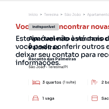
Início
Teresina
São João
Apartament
Você pode encontrar nova
Indisponível
Este imóvel não está mais 
Apartamento à venda no 
você pode conferir outros 
Palmeiras
deixar seu contato para re
Recanto das Palmeiras
informações.
São João
-
Teresina
/
PI
3
quartos
2
b
(1 suíte)
1
vaga
Sac