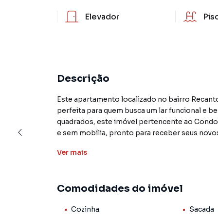
Elevador
Pis
Descrição
Este apartamento localizado no bairro Recanto
perfeita para quem busca um lar funcional e b
quadrados, este imóvel pertencente ao Cond
e sem mobília, pronto para receber seus nov
Ver
mais
O apartamento conta com 3 quartos, sendo 1 su
sala de estar com ótima iluminação natural. A
adequadas, proporcionam conforto e privacida
Comodidades do imóvel
representa uma excelente relação custo-benefí
Cozinha
Sacada
Além disso, o Condomínio Recanto das Palmei