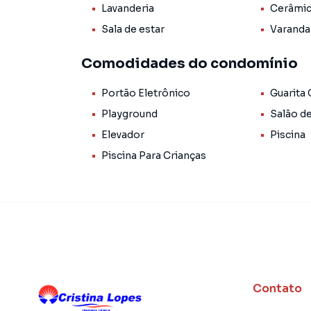
eletrônico, guarita com segurança, churrasqueir
Lavanderia
Cerâmi
piscina e quadra poliesportiva.
Sala de estar
Varanda
Não perca a oportunidade de conhecer de per
Comodidades do condomínio
benefício. Agende uma visita e descubra todas
com excelente infraestrutura de condomínio.
Portão Eletrônico
Guarita
Playground
Salão d
Apartamento para Venda em região valorizada 
Elevador
Piscina
procurava ou deseja mais informações sobre
Piscina Para Crianças
equipe pelo telefone (86) 98848-5070.
A Cristina Lopes Imobiliária tem mais opções 
sobrados, terrenos, lojas e barracões para 
construção ou lançamentos na planta em São J
encontra milhares de ofertas para encontrar o
Negocie seu imóvel de forma totalmente online
Contato
Imobiliária você consegue comprar ou alugar
com a praticidade de fazer tudo online, dire