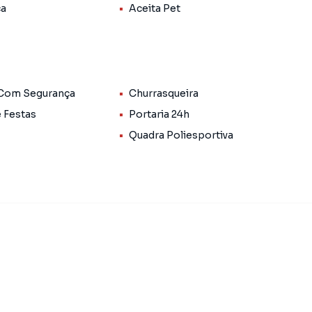
a, playground, salão de festas, portaria 24h, elevador,
ca
Aceita Pet
to este apartamento com ótima relação custo-
 as vantagens de morar neste imóvel bem localizado e
 Com Segurança
Churrasqueira
e Festas
Portaria 24h
do bairro São João, em Teresina. Não encontrou o que
Quadra Poliesportiva
 Apartamento em Teresina? Entre em contato com nossa
de apartamentos, casas residenciais e comerciais,
venda ou locação, além de empreendimentos em
oão e em outras regiões de Teresina. Aqui você
 imóvel que mais combina com seu estilo de vida.
, com segurança e tranquilidade. Na Cristina Lopes
 um imóvel em Teresina mesmo não estando na cidade e
to do seu computador ou smartphone. Nós criamos