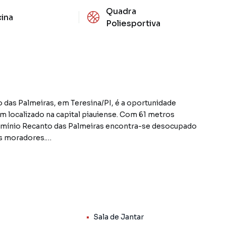
Quadra
cina
Poliesportiva
 das Palmeiras, em Teresina/PI, é a oportunidade
em localizado na capital piauiense. Com 61 metros
omínio Recanto das Palmeiras encontra-se desocupado
os moradores.
íte, e sua planta bem distribuída oferece uma ampla
 cozinha é funcional e os quartos, com dimensões
de. Com valor de venda de R$ 330.000, este imóvel
cio para quem deseja adquirir um lar na cidade.
Sala de Jantar
ras oferece uma completa infraestrutura, com portão