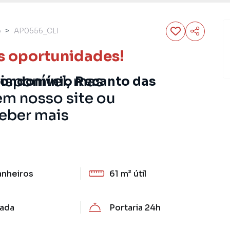
o
AP0556_CLI
s oportunidades!
disponível, mas
condomínio Recanto das
em nosso site ou
ceber mais
anheiros
61 m²
útil
ada
Portaria 24h