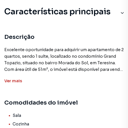
Características principais
Descrição
Excelente oportunidade para adquirir um apartamento de 2
quartos, sendo 1 suíte, localizado no condomínio Grand
Topazio, situado no bairro Morada do Sol, em Teresina.
Com área útil de 51m², o imóvel está disponível para venda
por R$ 399.990.
Ver
mais
O apartamento conta com uma sala e uma cozinha bem
distribuídas, além de uma prática varanda e área de
Comodidades do imóvel
lavanderia. O condomínio Grand Topázio oferece diversas
comodidades aos moradores, como salão gourmet, sala
de academia, piscina, salão de festas, churrasqueira, salão
Sala
com jogos, playground, pet place, quadra poliesportiva e
Cozinha