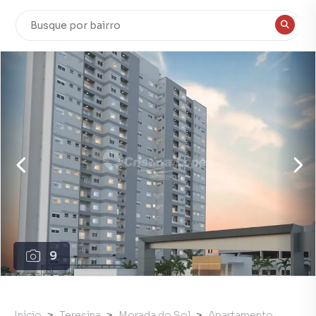
9
Início
Teresina
Morada do Sol
Apartamento