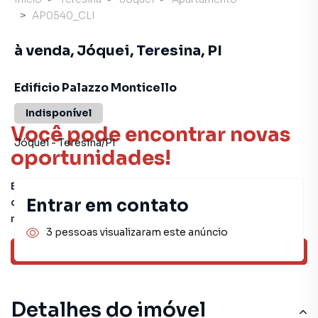
AP0540_CLI
à venda, Jóquei, Teresina, PI
Edificio Palazzo Monticello
Indisponível
Você pode encontrar novas
Jóquei
-
Teresina
/
PI
oportunidades!
Este imóvel não está mais disponível, mas você pode
Entrar em contato
conferir outros em nosso site ou deixar seu contato para
receber mais informações.
3 pessoas visualizaram este anúncio
Ver sugestões
Detalhes do imóvel