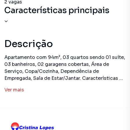
2
vagas
Características principais
Descrição
Apartamento com 94m², 03 quartos sendo 01 suíte,
03 banheiros, 02 garagens cobertas, Área de
Serviço, Copa/Cozinha, Dependência de
Empregada, Sala de Estar/Jantar. Características do
condomínio: Churrasqueira, Salão de Festas.
Ver
mais
Apartamento para Venda em região valorizada do
bairro Jóquei, em Teresina. Não encontrou o que
procurava ou deseja mais informações sobre
Apartamento em Teresina? Entre em contato com