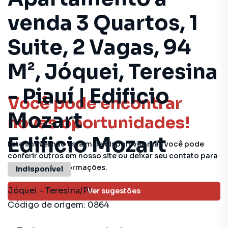
venda 3 Quartos, 1
Suite, 2 Vagas, 94
M², Jóquei, Teresina
- Piauí | Edificio
Você pode encontrar
Mozart
novas oportunidades!
Edificio Mozart
Este imóvel não está mais disponível, mas você pode
conferir outros em nosso site ou deixar seu contato para
receber mais informações.
Indisponível
Jóquei
-
Teresina
/
PI
Ver sugestões
Código de origem:
0864