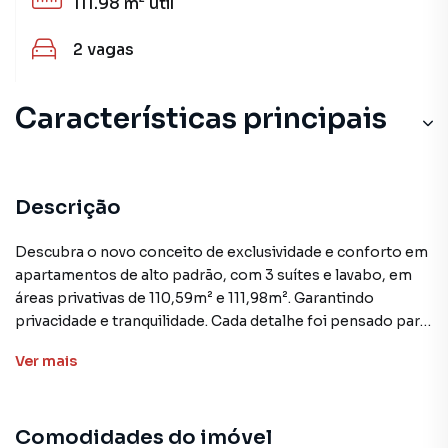
111.98 m²
útil
2
vagas
Características principais
Descrição
Descubra o novo conceito de exclusividade e conforto em
apartamentos de alto padrão, com 3 suítes e lavabo, em
áreas privativas de 110,59m² e 111,98m². Garantindo
privacidade e tranquilidade. Cada detalhe foi pensado para
oferecer uma experiência única de bem-estar e
Ver
mais
sofisticação.
O lazer no rooftop é um verdadeiro oásis: aproveite
Comodidades do imóvel
piscinas adulto e infantil com deck molhado, uma área de