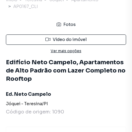
AP0167_CLI
Fotos
Vídeo do imóvel
Ver mais opções
Edifício Neto Campelo, Apartamentos
de Alto Padrão com Lazer Completo no
Rooftop
Ed. Neto Campelo
Jóquei
-
Teresina
/
PI
Código de origem:
1090