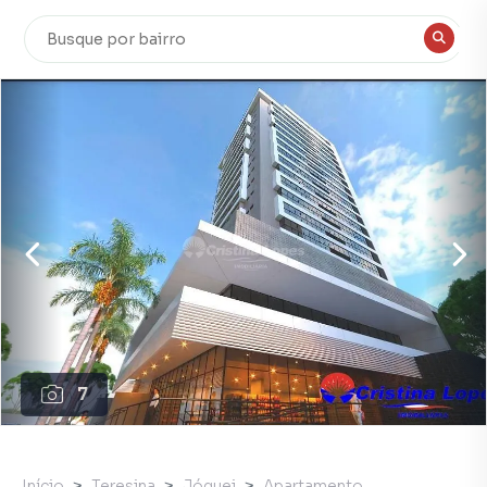
7
Início
Teresina
Jóquei
Apartamento