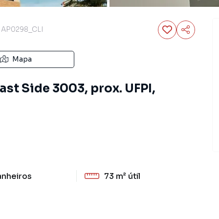
AP0298_CLI
Mapa
st Side 3003, prox. UFPI,
anheiros
73 m²
útil