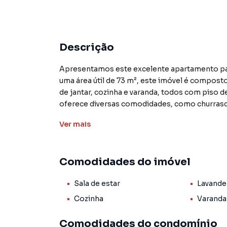
Descrição
Apresentamos este excelente apartamento pad
uma área útil de 73 m², este imóvel é composto 
de jantar, cozinha e varanda, todos com piso
oferece diversas comodidades, como churrasque
academia, brinquedoteca, elevador e portaria 
Ver
mais
A localização privilegiada deste apartamento p
estabelecimentos comerciais, garantindo pratic
Comodidades do imóvel
500.000, uma excelente oportunidade para que
Sala de estar
Lavande
As amplas áreas de lazer e convivência do con
proporcionam uma vida plena e confortável. A
Cozinha
Varanda
desfrutar de momentos de relaxamento e con
Comodidades do condomínio