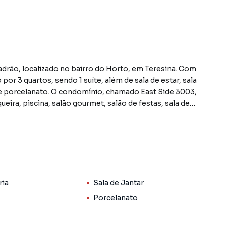
rão, localizado no bairro do Horto, em Teresina. Com
por 3 quartos, sendo 1 suíte, além de sala de estar, sala
 de porcelanato. O condomínio, chamado East Side 3003,
ira, piscina, salão gourmet, salão de festas, sala de
24h.
ermite fácil acesso a diversos serviços e
idade e conforto no dia a dia. O valor de venda é de R$
m busca um imóvel em uma região valorizada da cidade.
ria
Sala de Jantar
domínio, aliadas aos espaços internos do apartamento,
 varanda é um destaque, oferecendo a possibilidade de
Porcelanato
templação.