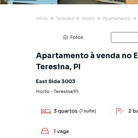
Início
Teresina
Horto
Apartamento
Fotos
Apartamento à venda no Ea
Teresina, PI
East Side 3003
Horto
-
Teresina
/
PI
3
quartos
2
b
(1 suíte)
1
vaga