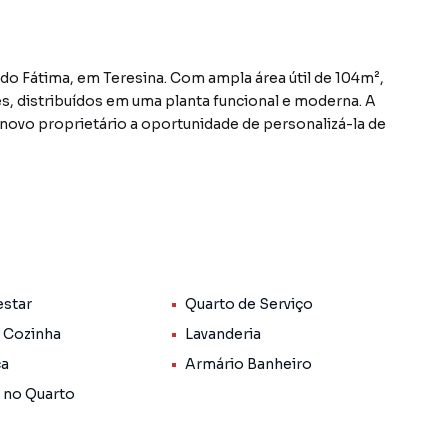
do Fátima, em Teresina. Com ampla área útil de 104m²,
es, distribuídos em uma planta funcional e moderna. A
ovo proprietário a oportunidade de personalizá-la de
Poty Boulevard, um empreendimento com ótima
o de festas, playground, piscina para crianças e
ce portaria 24h e elevador, trazendo ainda mais
estar
Quarto de Serviço
to possui cozinha, sala de estar, sala de jantar, quarto
ômodos contam com armários embutidos, garantindo
 Cozinha
Lavanderia
. As áreas comuns e particulares são revestidas com
ca
Armário Banheiro
 no Quarto
a de lazer e ampla área útil, este apartamento
mento. Agende uma visita e conheça de perto este