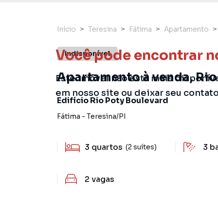
Início
Teresina
Fátima
Apartamento
Você pode encontrar n
Indisponível
Apartamento à venda, Rio 
Este imóvel não está mais disponív
em nosso site ou deixar seu contat
Edifício Rio Poty Boulevard
Fátima
-
Teresina
/
PI
3
quartos
3
b
(2 suítes)
2
vagas