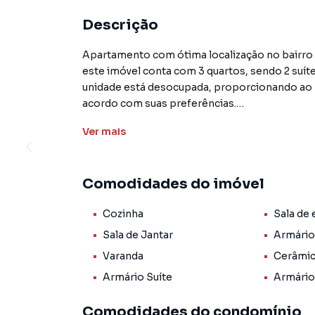
Descrição
Apartamento com ótima localização no bairro 
este imóvel conta com 3 quartos, sendo 2 suít
unidade está desocupada, proporcionando ao n
acordo com suas preferências.
Ver
mais
O apartamento está situado no Edifício Rio 
infraestrutura de lazer, que inclui piscina, salã
churrasqueira. Além disso, o condomínio ofere
Comodidades do imóvel
comodidade aos moradores.
Cozinha
Sala de 
Em relação aos ambientes internos, o apartamen
de serviço, lavanderia e varanda. Todos os c
Sala de Jantar
Armário
maior aproveitamento do espaço e organização
Varanda
Cerâmi
cerâmica de excelente qualidade.
Armário Suíte
Armário
Com excelente localização, ótima infraestrutur
Comodidades do condomínio
representa uma ótima oportunidade de investi