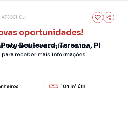
AP0681_CLI
ovas oportunidades!
Poty Boulevard, Teresina, PI
el, mas você pode conferir outros
o para receber mais informações.
anheiros
104 m²
útil