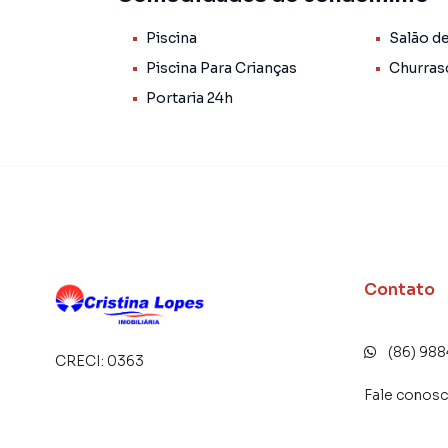
imóvel que pode se tornar seu novo lar.
Piscina
Salão d
Piscina Para Crianças
Churras
Apartamento para Venda em região valorizada 
Portaria 24h
procurava ou deseja mais informações sobre
equipe pelo telefone (86) 98848-5070.
A Cristina Lopes Imobiliária tem mais opções 
sobrados, terrenos, lojas e barracões para 
construção ou lançamentos na planta em Fátim
milhares de ofertas para encontrar o imóvel q
Contato
Negocie seu imóvel de forma totalmente online
Imobiliária você consegue comprar ou alugar
com a praticidade de fazer tudo online, dire
(86) 98
CRECI:
0363
soluções inovadoras para simplificar a relaçã
mercado imobiliário.
Fale conos
Anuncie seu imóvel! É fácil, rápido e gratuito! 