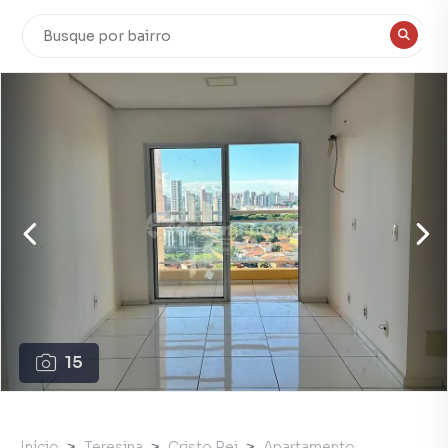
15
Início
Teresina
Cristo Rei
Apartamento