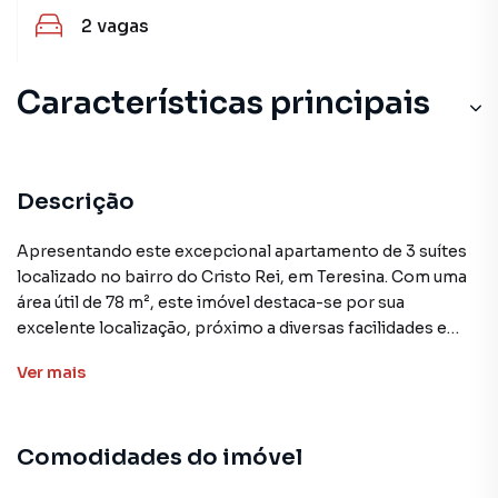
2
vagas
Características principais
Descrição
Apresentando este excepcional apartamento de 3 suítes
localizado no bairro do Cristo Rei, em Teresina. Com uma
área útil de 78 m², este imóvel destaca-se por sua
excelente localização, próximo a diversas facilidades e
serviços essenciais. O apartamento está inserido no
Ver
mais
Condomínio Montserrat, que oferece uma gama de
comodidades, como churrasqueira, salão gourmet,
playground, piscina para crianças, sala de academia,
Comodidades do imóvel
piscina, elevador, portaria 24 horas e salão de festas.