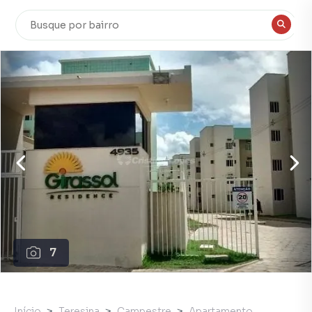
7
Início
Teresina
Campestre
Apartamento