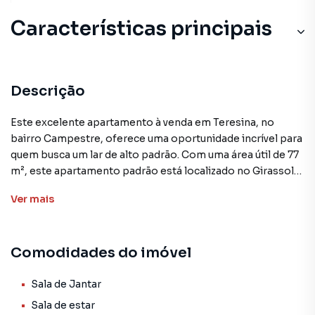
Características principais
Descrição
Este excelente apartamento à venda em Teresina, no
bairro Campestre, oferece uma oportunidade incrível para
quem busca um lar de alto padrão. Com uma área útil de 77
m², este apartamento padrão está localizado no Girassol
Residence, um condomínio completo com diversas
Ver
mais
comodidades.
O imóvel conta com 3 quartos, sendo 2 suítes,
Comodidades do imóvel
proporcionando amplo espaço e conforto para você e sua
família. A sala de estar e a sala de jantar garantem ótimos
momentos de convívio, enquanto a cozinha e a área de
Sala de Jantar
serviço oferecem praticidade no dia a dia. Além disso, a
Sala de estar