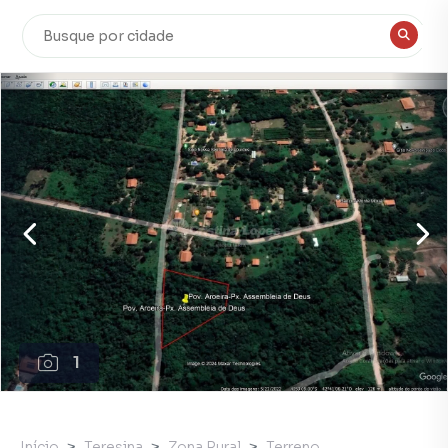
1
Início
Teresina
Zona Rural
Terreno