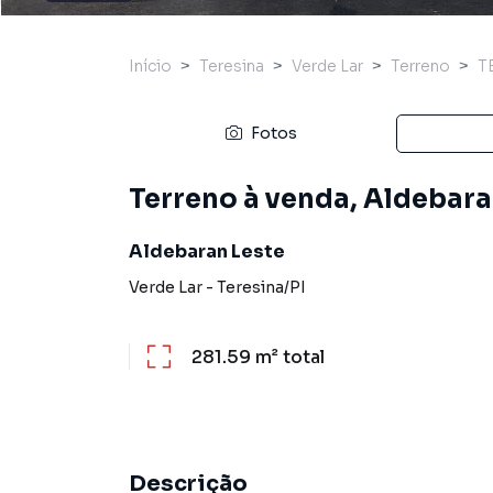
Início
Teresina
Verde Lar
Terreno
T
Fotos
Terreno à venda, Aldebaran
Aldebaran Leste
Verde Lar
-
Teresina
/
PI
281.59 m²
total
Descrição