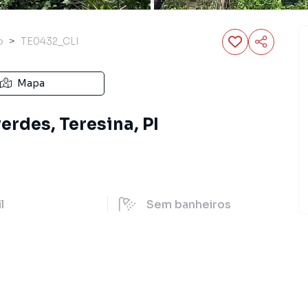
o
TE0432_CLI
Mapa
erdes, Teresina, PI
il
Sem
banheiros