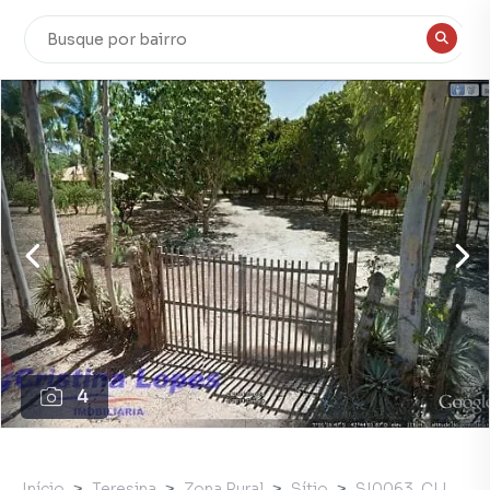
4
Início
Teresina
Zona Rural
Sítio
SI0063_CLI