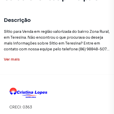
Descrição
Sítio para Venda em região valorizada do bairro Zona Rural,
em Teresina. Não encontrou o que procurava ou deseja
mais informações sobre Sítio em Teresina? Entre em
contato com nossa equipe pelo telefone (86) 98848-5070.
Ver
mais
A Cristina Lopes Imobiliária tem mais opções de
apartamentos, casas residenciais e comerciais, sobrados,
terrenos, lojas e barracões para venda ou locação, além de
empreendimentos em construção ou lançamentos na
planta em Zona Rural e em outras regiões de Teresina. Aqui
você encontra milhares de ofertas para encontrar o imóvel
que mais combina com seu estilo de vida.
CRECI:
0363
Negocie seu imóvel de forma totalmente online, com
segurança e tranquilidade. Na Cristina Lopes Imobiliária