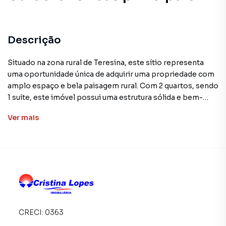
Descrição
Situado na zona rural de Teresina, este sítio representa
uma oportunidade única de adquirir uma propriedade com
amplo espaço e bela paisagem rural. Com 2 quartos, sendo
1 suíte, este imóvel possui uma estrutura sólida e bem-
cuidada, ideal para quem busca uma vida tranquila e em
Ver
mais
contato com a natureza.
A propriedade de 10 hectares conta com diversas áreas de
cultivo e criação, além de infraestrutura completa para uma
vida confortável no campo. As instalações são funcionais e
bem-conservadas, permitindo que o novo proprietário se
estabeleça com facilidade.
CRECI:
0363
Não perca a oportunidade de conhecer pessoalmente
este sítio e vivenciar a paz e a tranquilidade que a zona rural