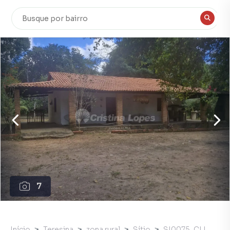
7
Início
Teresina
zona rural
Sítio
SI0075_CLI