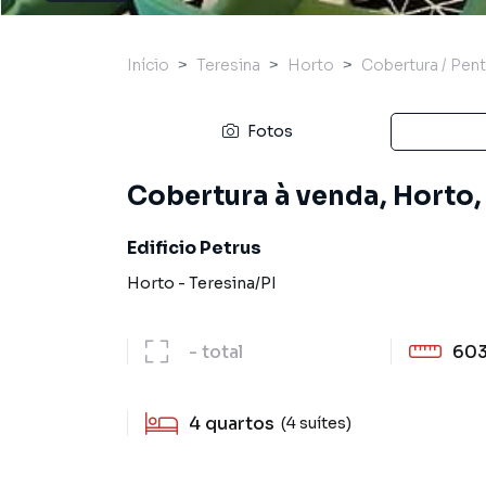
Início
Teresina
Horto
Cobertura / Pen
Fotos
Cobertura à venda, Horto, 
Edificio Petrus
Horto
-
Teresina
/
PI
-
total
603
4
quartos
(4 suítes)