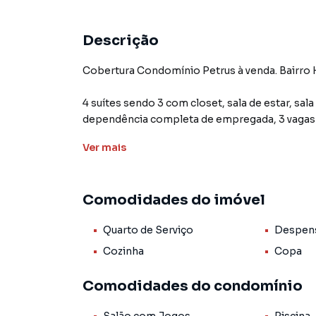
Descrição
Cobertura Condomínio Petrus à venda. Bairro 
4 suítes sendo 3 com closet, sala de estar, sala
dependência completa de empregada, 3 vagas
Projetados: quarto, cozinha, escritório, banhei
Ver
mais
Características
Armário área de Serviço
Armário banheiro
Comodidades do imóvel
Armário closet
Armário cozinha
Quarto de Serviço
Despen
Armário escritório
Armário quarto
Cozinha
Copa
Lavabo
Porcelanato
Comodidades do condomínio
Entre as Avenidas Presidente Kennedy e Dom 