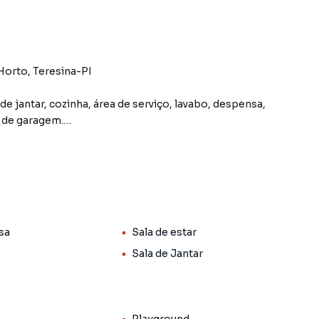
Horto, Teresina-PI
 de jantar, cozinha, área de serviço, lavabo, despensa,
 de garagem.
ro, área de serviço.
sa
Sala de estar
Sala de Jantar
Severino, próximo aos principais pontos de