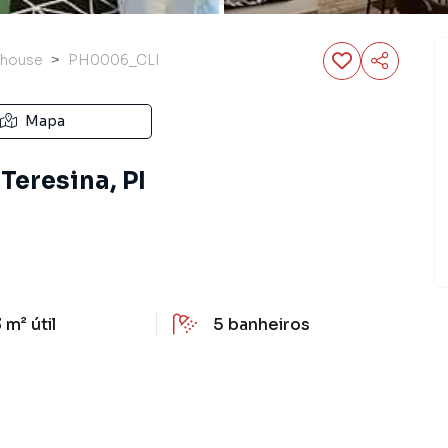
thouse
PH0006_CLI
Mapa
Teresina, PI
 m²
útil
5
banheiros