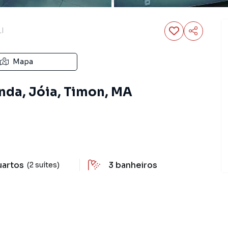
I
Mapa
da, Jóia, Timon, MA
uartos
3
banheiros
(2 suítes)