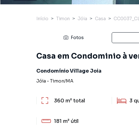
Início
Timon
Jóia
Casa
CC0037_CL
Fotos
Casa em Condominio à ven
Condomínio Village Joia
Jóia
-
Timon
/
MA
360 m²
total
3
q
181 m²
útil