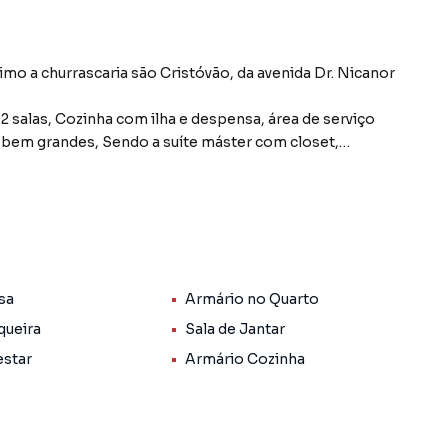
mo a churrascaria são Cristóvão, da avenida Dr. Nicanor
salas, Cozinha com ilha e despensa, área de serviço
as bem grandes, Sendo a suíte máster com closet,
ira, forno de pizza, banheiro de apoio, quintal bem
ro Vale Quem Tem, em Teresina. Não encontrou o que
sa
Armário no Quarto
Casa em Teresina? Entre em contato com nossa equipe
queira
Sala de Jantar
estar
Armário Cozinha
de apartamentos, casas residenciais e comerciais,
venda ou locação, além de empreendimentos em
Quem Tem e em outras regiões de Teresina. Aqui você
 imóvel que mais combina com seu estilo de vida.