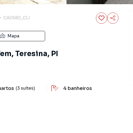
CA0580_CLI
Mapa
em, Teresina, PI
uartos
4
banheiros
(3 suítes)