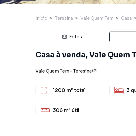
Início
Teresina
Vale Quem Tem
Casa
Fotos
Casa à venda, Vale Quem T
Vale Quem Tem
-
Teresina
/
PI
1200 m²
total
3
q
306 m²
útil