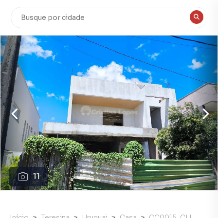
11
Início
Teresina
Uruguai
Casa
CC0015_CLI