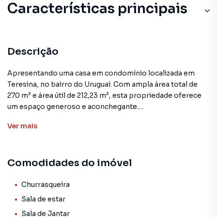
Características principais
Descrição
Apresentando uma casa em condomínio localizada em
Teresina, no bairro do Uruguai. Com ampla área total de
270 m² e área útil de 212,23 m², esta propriedade oferece
um espaço generoso e aconchegante.
Ver
mais
A casa conta com 4 suítes, proporcionando ótima
acomodação para famílias ou casais. Seus ambientes
internos incluem sala de estar, sala de jantar, copa,
Comodidades do imóvel
cozinha, lavanderia, quarto de serviço e despensa, além de
uma varanda convidativa. O acabamento em porcelanato e
a presença de uma churrasqueira gourmet agregam
Churrasqueira
requinte e funcionalidade ao imóvel.
Sala de estar
Sala de Jantar