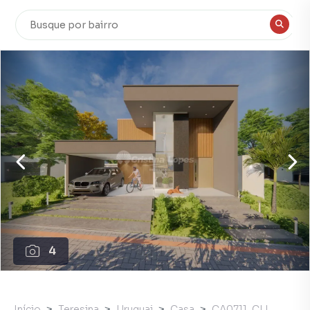
4
Início
Teresina
Uruguai
Casa
CA0711_CLI