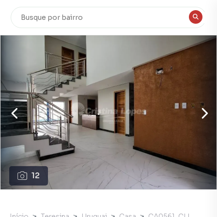
12
Início
Teresina
Uruguai
Casa
CA0561_CLI