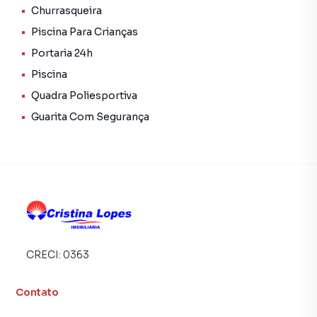
terrenos, lojas e barracões para venda ou locação, além de
Churrasqueira
empreendimentos em construção ou lançamentos na
Piscina Para Crianças
planta em Uruguai e em outras regiões de Teresina. Aqui
Portaria 24h
você encontra milhares de ofertas para encontrar o imóvel
Piscina
que mais combina com seu estilo de vida.
Quadra Poliesportiva
Negocie seu imóvel de forma totalmente online, com
Guarita Com Segurança
segurança e tranquilidade. Na Cristina Lopes Imobiliária
você consegue comprar ou alugar um imóvel em Teresina
mesmo não estando na cidade e com a praticidade de
fazer tudo online, direto do seu computador ou
smartphone. Nós criamos soluções inovadoras para
simplificar a relação de proprietários, inquilinos e
compradores com o mercado imobiliário.
Anuncie seu imóvel! É fácil, rápido e gratuito! A Cristina
CRECI:
0363
Lopes Imobiliária é uma imobiliária digital com imóveis em
diversas cidades do Brasil, incluindo Teresina.
Contato