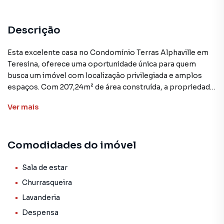
Descrição
Esta excelente casa no Condomínio Terras Alphaville em
Teresina, oferece uma oportunidade única para quem
busca um imóvel com localização privilegiada e amplos
espaços. Com 207,24m² de área construída, a propriedade
conta com 4 quartos, sendo 3 suítes, incluindo uma suíte
Ver
mais
master com varanda privativa e banheira de
hidromassagem.
Comodidades do imóvel
A casa dispõe de ampla sala de estar e jantar, além de uma
espaçosa varanda gourmet, perfeita para momentos de
lazer e confraternização. A cozinha é bem equipada e há
Sala de estar
ainda uma despensa, lavanderia e banheiro social. A escada
Churrasqueira
em granito é um refinado detalhe que valoriza ainda mais a
Lavanderia
propriedade.
Despensa