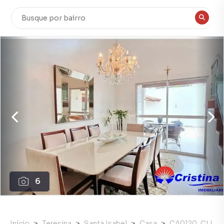
6
Início
Teresina
Santa Isabel
Casa
CA0120_CLI