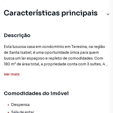
Características principais
Descrição
Esta luxuosa casa em condomínio em Teresina, na região
de Santa Isabel, é uma oportunidade única para quem
busca um lar espaçoso e repleto de comodidades. Com
180 m² de área total, a propriedade conta com 3 suítes, 4
banheiros, copa/cozinha, dependência de empregada,
Ver
mais
despensa, lavabo e uma espaçosa sala de estar/jantar, 2
vagas de garagem cobertas, uma ampla área de serviço e
energia solar.
Comodidades do imóvel
A residência é parte do condomínio Jardim Montevidéu,
que oferece uma série de amenidades, como cerca
Despensa
elétrica, churrasqueira, piscina, playground e salão de
Sala de estar