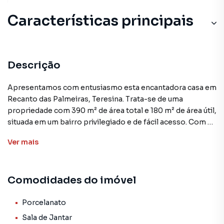
Características principais
Descrição
Apresentamos com entusiasmo esta encantadora casa em
Recanto das Palmeiras, Teresina. Trata-se de uma
propriedade com 390 m² de área total e 180 m² de área útil,
situada em um bairro privilegiado e de fácil acesso. Com 3
quartos, sendo 2 suítes, esta casa padrão é a realização do
Ver
mais
sonho de muitas famílias.
A residência conta com uma infraestrutura completa,
Comodidades do imóvel
incluindo sala de estar, sala de jantar, copa, cozinha,
varanda e lavanderia, tudo em perfeito estado de
conservação e com acabamentos de alta qualidade, como
Porcelanato
piso em porcelanato. Os armários embutidos na cozinha e
Sala de Jantar