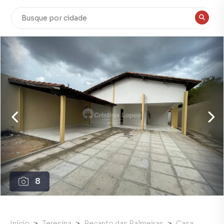
8
Início
Teresina
Recanto das Palmeiras
Casa