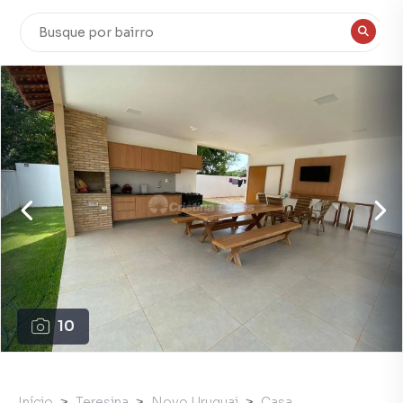
10
Início
Teresina
Novo Uruguai
Casa