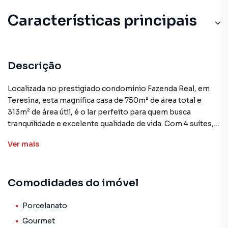
Características principais
Descrição
Localizada no prestigiado condomínio Fazenda Real, em
Teresina, esta magnífica casa de 750m² de área total e
313m² de área útil, é o lar perfeito para quem busca
tranquilidade e excelente qualidade de vida. Com 4 suítes, a
residência oferece amplos espaços, como cozinha
Ver
mais
gourmet, sala de estar e jantar, além de uma varanda que
convida a momentos de descontração.
Comodidades do imóvel
As comodidades do imóvel vão além, com porcelanato,
churrasqueira, lavanderia, despensa e quarto de serviço. Já
o condomínio Fazenda Real, traz diversas opções de lazer,
Porcelanato
como salão de jogos, piscina adulto e infantil, pista de
Gourmet