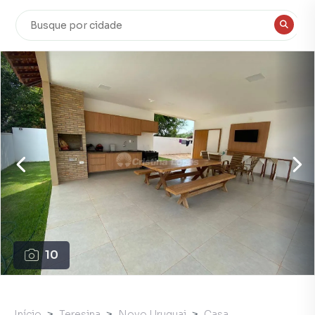
10
Início
Teresina
Novo Uruguai
Casa