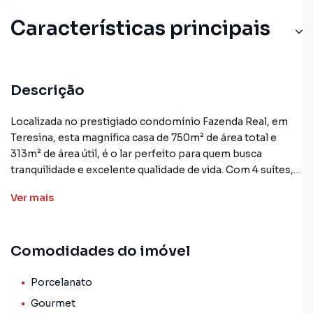
Características principais
Descrição
Localizada no prestigiado condomínio Fazenda Real, em
Teresina, esta magnífica casa de 750m² de área total e
313m² de área útil, é o lar perfeito para quem busca
tranquilidade e excelente qualidade de vida. Com 4 suítes, a
residência oferece amplos espaços, como cozinha
Ver
mais
gourmet, sala de estar e jantar, além de uma varanda que
convida a momentos de descontração.
Comodidades do imóvel
As comodidades do imóvel vão além, com porcelanato,
churrasqueira, lavanderia, despensa e quarto de serviço. Já
o condomínio Fazenda Real, traz diversas opções de lazer,
Porcelanato
como salão de jogos, piscina adulto e infantil, pista de
Gourmet