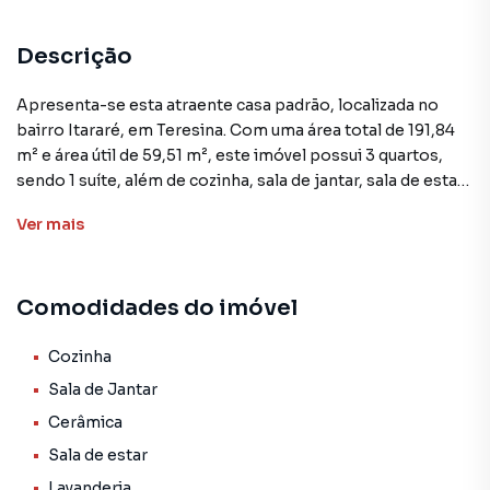
Descrição
Apresenta-se esta atraente casa padrão, localizada no
bairro Itararé, em Teresina. Com uma área total de 191,84
m² e área útil de 59,51 m², este imóvel possui 3 quartos,
sendo 1 suíte, além de cozinha, sala de jantar, sala de estar,
lavanderia e piso em cerâmica.
Ver
mais
A propriedade encontra-se ocupada e está disponível para
venda por R$ 170.000,00. Sua localização privilegiada
Comodidades do imóvel
oferece fácil acesso a diversos serviços e equipamentos
públicos, tornando-a uma opção interessante para quem
busca um lar confortável e bem situado.
Cozinha
Sala de Jantar
As comodidades da casa incluem uma cozinha funcional,
Cerâmica
salas amplas e uma prática lavanderia, proporcionando
Sala de estar
praticidade no dia a dia. O imóvel, embora não venha
mobiliado, apresenta todas as condições necessárias para
Lavanderia