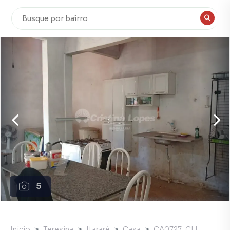
5
Início
Teresina
Itararé
Casa
CA0727_CLI