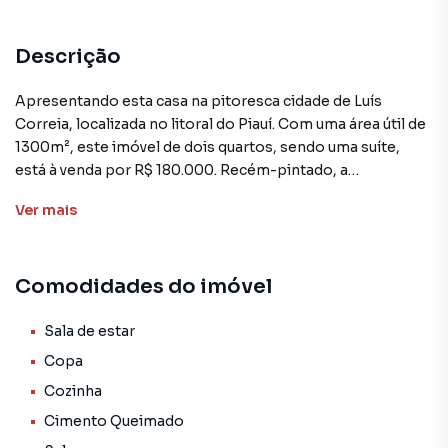
Descrição
Apresentando esta casa na pitoresca cidade de Luís
Correia, localizada no litoral do Piauí. Com uma área útil de
1300m², este imóvel de dois quartos, sendo uma suíte,
está à venda por R$ 180.000. Recém-pintado, a
propriedade possui uma ampla varanda e encontra-se
Ver
mais
murada, garantindo segurança e privacidade aos futuros
moradores.
Comodidades do imóvel
A residência conta com uma cozinha espaçosa, copa, sala
de estar e sala de jantar, proporcionando todo o conforto
e funcionalidade necessários para uma família. Os pisos
Sala de estar
em cimento queimado conferem um toque rústico e
Copa
moderno, complementando a estrutura sólida e bem
Cozinha
conservada da casa.
Cimento Queimado
As comodidades do imóvel incluem uma varanda generosa,