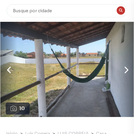
10
Início
Luís Correia
LUIS CORREIA
Casa