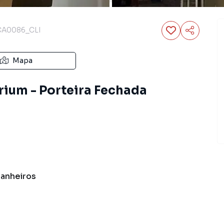
CA0086_CLI
Mapa
ium - Porteira Fechada
anheiros