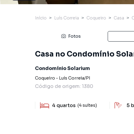
Início
Luís Correia
Coqueiro
Casa
Fotos
Casa no Condomínio Solar
Condomínio Solarium
Coqueiro
-
Luís Correia
/
PI
Código de origem:
1380
4
quartos
5
b
(4 suítes)