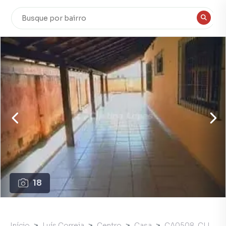
18
Início
Luís Correia
Centro
Casa
CA0508_CLI