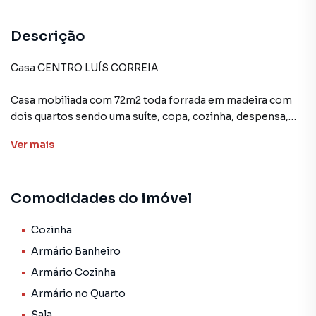
Cozinha
Armário Banheiro
Descrição
Armário Cozinha
Casa CENTRO LUÍS CORREIA
Cerâmica
Casa mobiliada com 72m2 toda forrada em madeira com
dois quartos sendo uma suíte, copa, cozinha, despensa,
Sala de estar
ampla área externa com terraço em forma de "L", garagem
Ver
mais
e área de serviço ao fundo.
Terreno: 10X30m
Comodidades do imóvel
VALOR: 230.000
Pode ser Financiável
Cozinha
Armário Banheiro
Casa para Venda em região valorizada do bairro Centro,
Armário Cozinha
em Luís Correia. Não encontrou o que procurava ou deseja
Armário no Quarto
mais informações sobre Casa em Luís Correia? Entre em
contato com nossa equipe pelo telefone (86) 98848-5070.
Sala