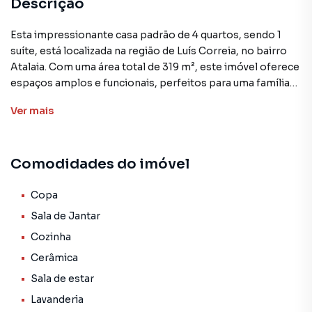
Descrição
Esta impressionante casa padrão de 4 quartos, sendo 1
suíte, está localizada na região de Luís Correia, no bairro
Atalaia. Com uma área total de 319 m², este imóvel oferece
espaços amplos e funcionais, perfeitos para uma família
ou investimento imobiliário.
Ver
mais
A propriedade apresenta uma ótima distribuição dos
cômodos, contando com uma sala de estar, sala de jantar,
Comodidades do imóvel
copa e cozinha. Além disso, possui ainda uma lavanderia e
áreas externas com piscina e churrasqueira,
proporcionando momentos de lazer e confraternização.
Copa
Sala de Jantar
As comodidades do imóvel incluem revestimentos em
Cozinha
cerâmica, o que confere um acabamento moderno e de
Cerâmica
qualidade. A casa encontra-se ocupada no momento, mas
está disponível para venda por R$ 550.000,00,
Sala de estar
representando uma excelente oportunidade de
Lavanderia
investimento.