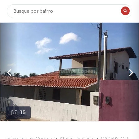
15
Início
Luís Correia
Atalaia
Casa
CA0597_CLI