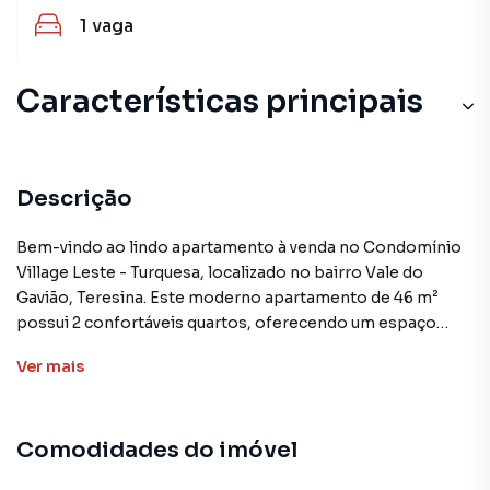
1
vaga
Características principais
Descrição
Bem-vindo ao lindo apartamento à venda no Condomínio
Village Leste - Turquesa, localizado no bairro Vale do
Gavião, Teresina. Este moderno apartamento de 46 m²
possui 2 confortáveis quartos, oferecendo um espaço
acolhedor para você e sua família.
Ver
mais
Ao entrar, você se depara com uma generosa sala de estar
e jantar, proporcionando amplo espaço para suas
Comodidades do imóvel
atividades diárias. A cozinha é equipada com armários
práticos, facilitando a organização de seus utensílios. A