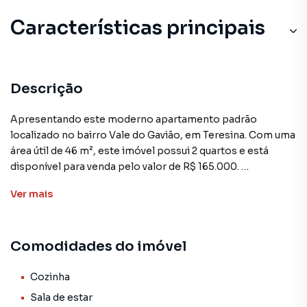
Características principais
Descrição
Apresentando este moderno apartamento padrão
localizado no bairro Vale do Gavião, em Teresina. Com uma
área útil de 46 m², este imóvel possui 2 quartos e está
disponível para venda pelo valor de R$ 165.000.
Ver
mais
O apartamento está localizado no Condomínio Village
Leste - Turquesa, que oferece excelentes comodidades,
como playground e portaria 24 horas. Internamente, o
Comodidades do imóvel
imóvel conta com cozinha, sala de jantar, sala de estar,
lavanderia e diversos armários embutidos nos quartos,
banheiro e cozinha, além de revestimento em cerâmica.
Cozinha
Sala de estar