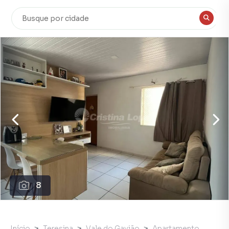
8
Início
Teresina
Vale do Gavião
Apartamento