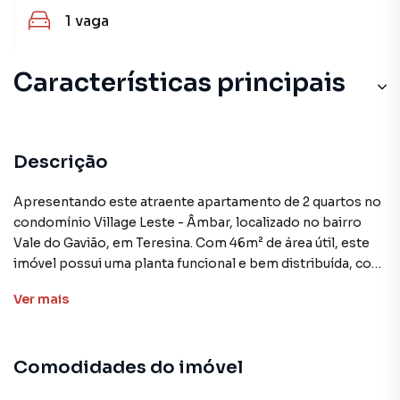
1
vaga
Características principais
Descrição
Apresentando este atraente apartamento de 2 quartos no
condomínio Village Leste - Âmbar, localizado no bairro
Vale do Gavião, em Teresina. Com 46m² de área útil, este
imóvel possui uma planta funcional e bem distribuída, com
amplos espaços que proporcionam conforto e
Ver
mais
praticidade.
A unidade conta com uma cozinha equipada com móveis
Comodidades do imóvel
planejados, oferecendo praticidade e otimização do
espaço. A sala de estar e a sala de jantar integradas criam