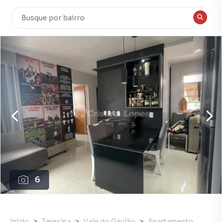
6
Início
Teresina
Vale do Gavião
Apartamento