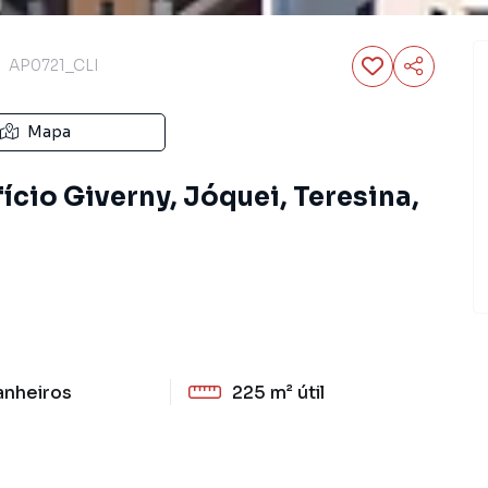
AP0721_CLI
Mapa
ício Giverny, Jóquei, Teresina,
anheiros
225 m²
útil