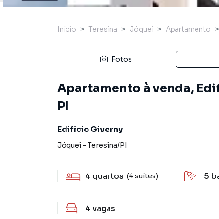
Início
Teresina
Jóquei
Apartamento
Fotos
Apartamento à venda, Edif
PI
Edifício Giverny
Jóquei
-
Teresina
/
PI
4
quartos
5
b
(4 suítes)
4
vagas