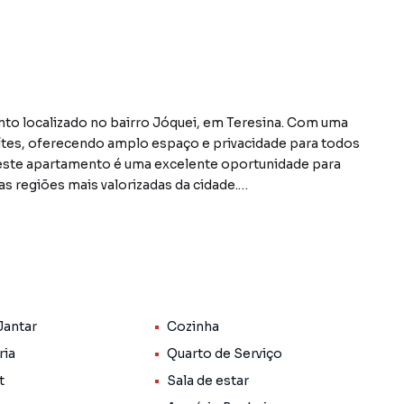
o localizado no bairro Jóquei, em Teresina. Com uma
suítes, oferecendo amplo espaço e privacidade para todos
, este apartamento é uma excelente oportunidade para
 regiões mais valorizadas da cidade.
bido por uma cozinha espaçosa e bem equipada, com
estar e jantar garantem momentos de descontração e
 a varanda gourmet é perfeita para churrascos e
Jantar
Cozinha
s, como armários embutidos nas suítes, closet,
, por sua vez, oferece uma série de facilidades, como
ria
Quarto de Serviço
festas, academia e muito mais, proporcionando uma vida
t
Sala de estar