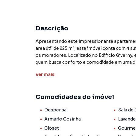
Descrição
Apresentando este impressionante apartament
área útil de 225 m², este imóvel conta com 4 
os moradores. Localizado no Edifício Giverny
quem busca conforto e comodidade em uma das
Ver
mais
Ao entrar neste apartamento, você será rece
ampla área de serviço e despensa. A sala de 
integração com a família e amigos. Além disso,
Comodidades do imóvel
momentos de lazer.
Despensa
Sala de 
O imóvel conta ainda com diversas comodidade
aquecimento solar e porcelanato. O condomínio
Armário Cozinha
Lavande
churrasqueira, piscina, playground, salão de 
Closet
Gourme
completa e confortável.