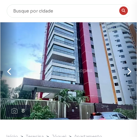
8
Início
Teresina
Jóquei
Apartamento