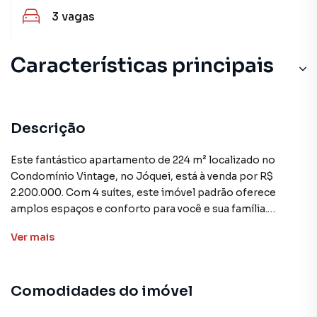
3
vagas
Características principais
Descrição
Este fantástico apartamento de 224 m² localizado no
Condomínio Vintage, no Jóquei, está à venda por R$
2.200.000. Com 4 suítes, este imóvel padrão oferece
amplos espaços e conforto para você e sua família.
Ver
mais
A comodidade começa na cozinha espaçosa, com
despensa, que se integra à sala de jantar. O quarto de
serviço, a lavanderia e a copa complementam os
Comodidades do imóvel
ambientes de apoio. Na área social, a ampla sala de estar
se abre para a varanda, proporcionando uma experiência